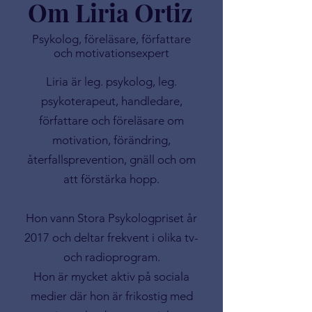
Om Liria Ortiz
Psykolog, föreläsare, författare
och motivationsexpert
Liria är leg. psykolog, leg.
psykoterapeut, handledare,
författare och föreläsare om
motivation, förändring,
återfallsprevention, gnäll och om
att förstärka hopp.
Hon vann Stora Psykologpriset år
2017 och deltar frekvent i olika tv-
och radioprogram.
Hon är mycket aktiv på sociala
medier där hon är frikostig med