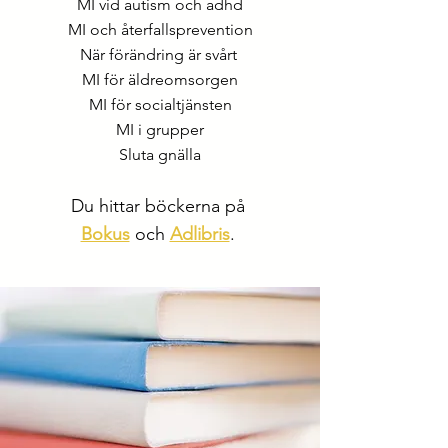
MI vid autism och adhd
MI och återfallsprevention
När förändring är svårt
MI för äldreomsorgen
MI för socialtjänsten
MI i grupper
Sluta gnälla
Du hittar böckerna på
Bokus
och
Adlibris
.