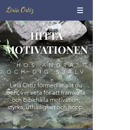
Liria Ortiz
HITTA
MOTIVATIONEN
HOS ANDRA
OCH DIG SJÄLV
Liria Ortiz förmedlar allt du
behöver veta för att framkalla
och bibehålla motivation,
styrka, uthållighet och hopp.