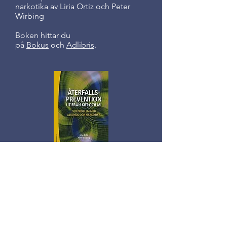
narkotika av Liria Ortiz och Peter
Wirbing
Boken hittar du
på
Bokus
och
Adlibris
.
BOKNINGS- OCH OFFERTFÖRFRÅGAN