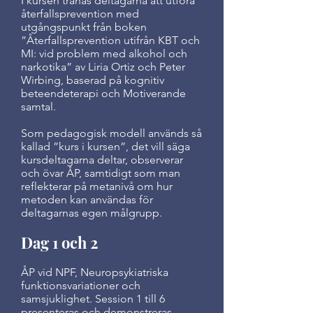
I kursen tränas deltagarna att utföra
återfallsprevention med
utgångspunkt från boken
”Återfallsprevention utifrån KBT och
MI: vid problem med alkohol och
narkotika” av Liria Ortiz och Peter
Wirbing, baserad på kognitiv
beteendeterapi och Motiverande
samtal.
Som pedagogisk modell används så
kallad ”kurs i kursen”, det vill säga
kursdeltagarna deltar, observerar
och övar ÅP, samtidigt som man
reflekterar på metanivå om hur
metoden kan användas för
deltagarnas egen målgrupp.
Dag 1 och 2
ÅP vid NPF, Neuropsykiatriska
funktionsvariationer och
samsjuklighet. Session 1 till 6
presenteras och demonstreras.