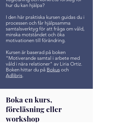
hur du kan hjälpa?
I den här praktiska kursen guidas du i
processen och får hjälpsamma
samtalsverktyg för att fråga om våld,
minska motståndet och öka
motivationen till förändring.
Kursen är baserad på boken
"Motiverande samtal i arbete med
våld i nära relationer" av Liria Ortiz.
Boken hittar du p
å
Bokus
och
Adlibris
.
Boka en kurs,
föreläsning eller
workshop